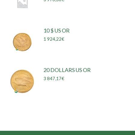
10 $ US OR
1 924,22
€
20 DOLLARS US OR
3 847,17
€