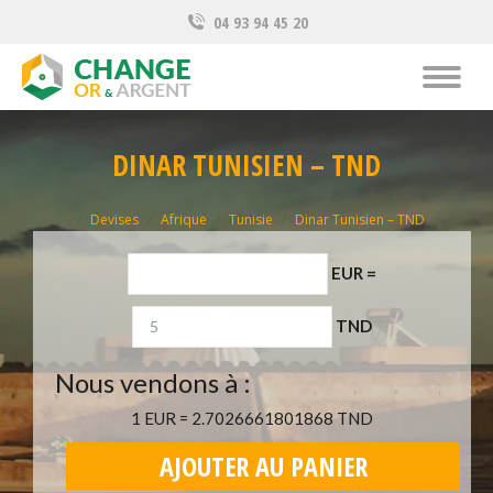
04 93 94 45 20
DINAR TUNISIEN – TND
Vous êtes ici :
Devises
Afrique
Tunisie
Dinar Tunisien – TND
EUR
=
TND
Nous vendons à :
1 EUR = 2.7026661801868 TND
AJOUTER AU PANIER