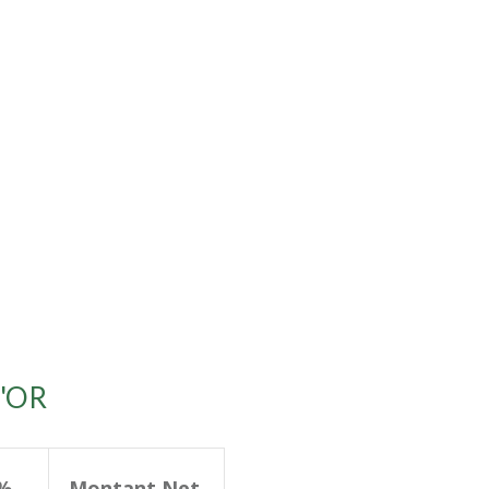
'OR
%
Montant Net