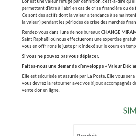
L’or est une valeur refuge par définition, c’est-à-dire qu’
permettant d’être à l’abri en cas de crise financière ou d
Ce sont des actifs dont la valeur a tendance à se mainteni
la valeur) pendant les périodes de crise des marchés finan
Rendez-vous dans l’une de nos bureaux
CHANGE MIRA
Saint Raphaël où nous effectuerons une expertise gratuit
vous en offrirons le juste prix indexé sur le cours en tem
Si vous ne pouvez pas vous déplacer.
Faites-nous une demande d’enveloppe
« Valeur Décla
Elle est sécurisée et assurée par La Poste. Elle vous ser
vous devrez la retourner avec vos bijoux accompagnés des 
vente d’or en ligne.
SI
Produit