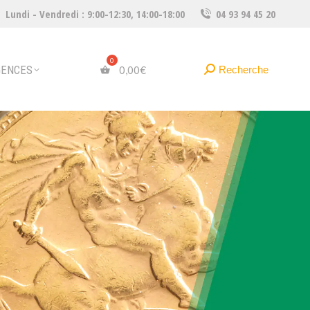
Lundi - Vendredi : 9:00-12:30, 14:00-18:00
04 93 94 45 20
Recherche
Recherche
0,00
€
:
GENCES
Recherche
Recherche
0,00
€
: