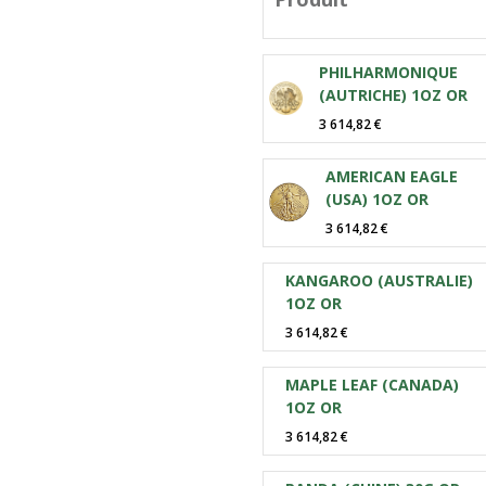
PHILHARMONIQUE
(AUTRICHE) 1OZ OR
3 614,82 €
AMERICAN EAGLE
(USA) 1OZ OR
3 614,82 €
KANGAROO (AUSTRALIE)
1OZ OR
3 614,82 €
MAPLE LEAF (CANADA)
1OZ OR
3 614,82 €