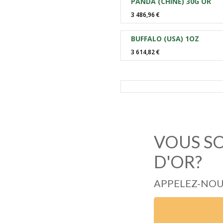
PANDA (CHINE) 30G OR
3 486,96 €
BUFFALO (USA) 1OZ
3 614,82 €
VOUS SO
D'OR?
APPELEZ-NO