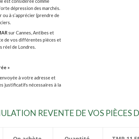
elle est considérée comme
e forte dépression des marchés.
r ou à s’apprécier (prendre de
ciers.
MAR
sur Cannes, Antibes et
e de vos différentes pièces et
ps réel de Londres.
rée »
a envoyée à votre adresse et
justificatifs nécessaires à la
MULATION REVENTE DE VOS PIÈCES D
On achète
Quantité
TMP 11,5