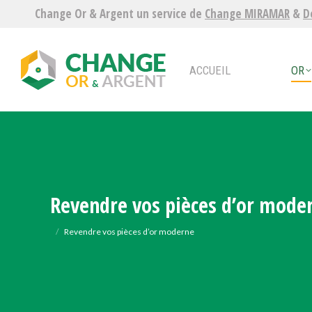
Change Or & Argent un service de
Change MIRAMAR
&
D
ACCUEIL
OR
ARG
ACCUEIL
OR
Revendre vos pièces d’or mode
Vous êtes ici :
Revendre vos pièces d’or moderne