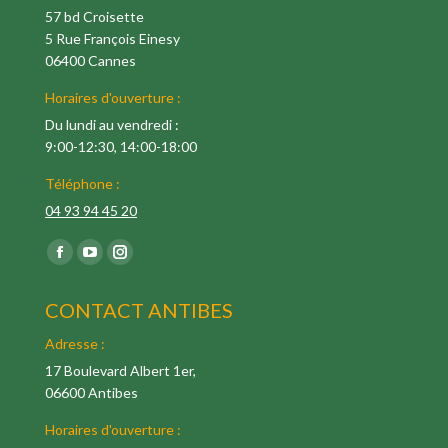
57 bd Croisette
5 Rue François Einesy
06400 Cannes
Horaires d'ouverture :
Du lundi au vendredi :
9:00-12:30, 14:00-18:00
Téléphone :
04 93 94 45 20
Trouvez nous sur :
Facebook
YouTube
Instagram
pages
pages
pages
CONTACT ANTIBES
s'ouvre
s'ouvre
s'ouvre
dans
dans
dans
Adresse :
une
une
une
17 Boulevard Albert 1er,
06600 Antibes
nouvelle
nouvelle
nouvelle
fenêtre
fenêtre
fenêtre
Horaires d'ouverture :