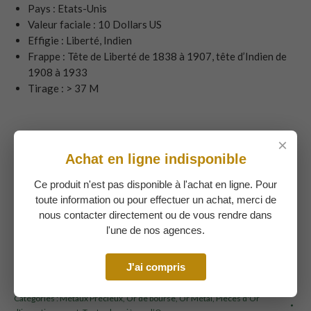
Pays : Etats-Unis
Valeur faciale : 10 Dollars US
Effigie : Liberté, Indien
Frappe : Tête de Liberté de 1838 à 1907, tête d’Indien de
1908 à 1933
Tirage : > 37 M
VOUS VENDEZ :
PRIX UNITAIRE
1 486,20
€
COURS
1 749,29 €
TMP 11,5%
193,12 €
Le tarif indiqué est calculé en temps réel, donc soumis à fluctuation et affiché à
titre indicatif.
Catégories :
Métaux Précieux
,
Or de bourse
,
Or Métal
,
Pièces d'Or