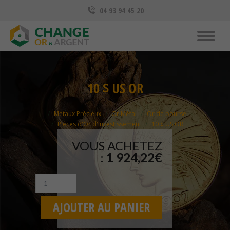
04 93 94 45 20
10 $ US OR
Vous êtes ici :
Métaux Précieux
Or Métal
Or de bourse
Pièces d'Or d'investissement
10 $ US OR
VOUS ACHETEZ
:
1 924,22
€
Quantité
10
$
AJOUTER AU PANIER
US
OR