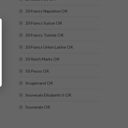
20 Francs Napoléon OR
20 Francs Suisse OR
20 Francs Tunisie OR
20 Francs Union Latine OR
20 Reich Marks OR
50 Pesos OR
Krugerrand OR
Souverain Elisabeth II OR
Souverain OR