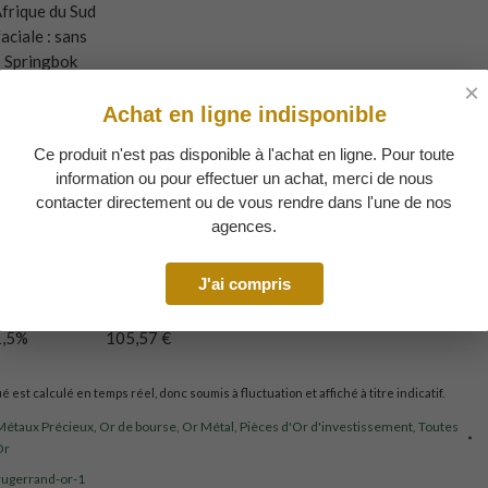
Afrique du Sud
aciale : sans
: Springbok
: Depuis 1963
ENDEZ :
NITAIRE
812,41
€
946,37 €
,5%
105,57 €
ué est calculé en temps réel, donc soumis à fluctuation et affiché à titre indicatif.
Métaux Précieux
,
Or de bourse
,
Or Métal
,
Pièces d'Or d'investissement
,
Toutes
Or
rugerrand-or-1