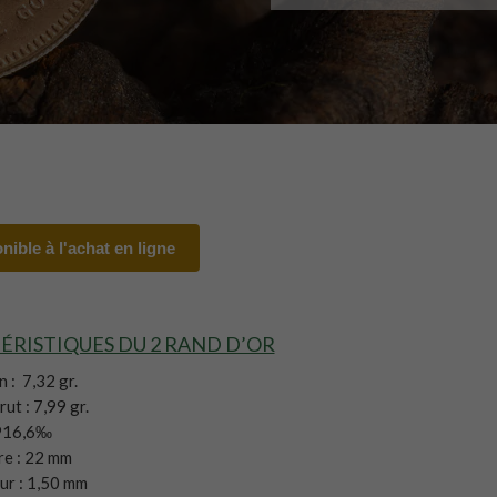
nible à l'achat en ligne
ÉRISTIQUES DU 2 RAND D’OR
n : 7,32 gr.
ut : 7,99 gr.
 916,6‰
e : 22 mm
ur : 1,50 mm