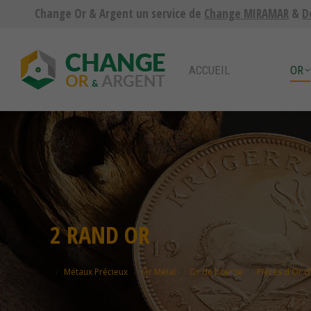
Change Or & Argent un service de
Change MIRAMAR
&
D
ACCUEIL
OR
ARG
ACCUEIL
OR
2 RAND OR
Vous êtes ici :
Métaux Précieux
Or Métal
Or de bourse
Pièces d'Or d