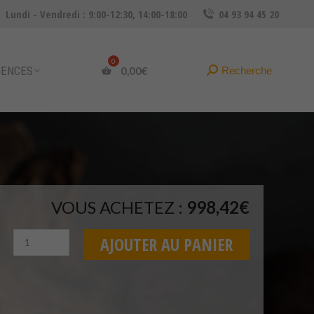
Lundi - Vendredi : 9:00-12:30, 14:00-18:00
04 93 94 45 20
Recherche
Recherche
0,00
€
:
GENCES
Recherche
Recherche
0,00
€
:
VOUS ACHETEZ :
998,42
€
Quantité
AJOUTER AU PANIER
2
Rand
OR