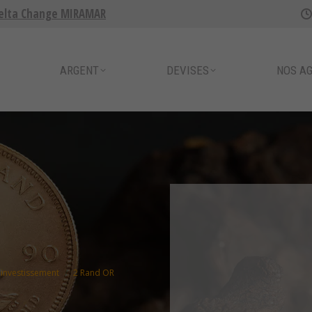
elta Change MIRAMAR
ENT
DEVISES
NOS AGENCES
ARGENT
DEVISES
NOS A
'investissement
2 Rand OR