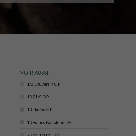
VOIR AUSSI :
1/2 Souverain OR
10 $ US OR
10 Florins OR
10 Francs Napoléon OR
20 dollars US OR