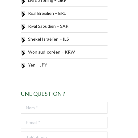
Livre Sterling – GBP
Réal Brésilien – BRL
Riyal Saoudien – SAR
Shekel Israélien – ILS
Won sud-coréen – KRW
Yen – JPY
UNE QUESTION ?
Nom *
E-mail *
Téléphone