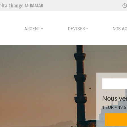
elta Change MIRAMAR
ENT
DEVISES
NOS AGENCES
ARGENT
DEVISES
NOS A
Nous ve
1 EUR = 49.