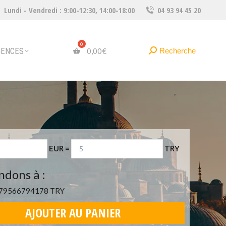
Lundi - Vendredi : 9:00-12:30, 14:00-18:00
04 93 94 45 20
Recherche
Recherche
0,00
€
:
GENCES
Recherche
Recherche
0,00
€
:
EUR
=
TRY
ndons à :
679566794178 TRY
AJOUTER AU PANIER