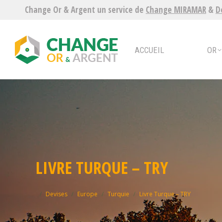
Change Or & Argent un service de
Change MIRAMAR
&
D
ACCUEIL
OR
ARG
ACCUEIL
OR
LIVRE TURQUE – TRY
Vous êtes ici :
Devises
Europe
Turquie
Livre Turque – TRY