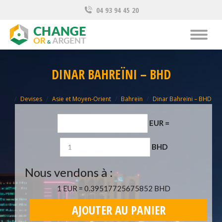
04 93 94 45 20
DINAR BAHREÏNI – BHD
Vous êtes ici :
Devises
Asie et Moyen-Orient
Bahreïn
Dinar Bahreïni – BHD
EUR
=
BHD
Nous vendons à :
1 EUR = 0.39517725675852 BHD
AJOUTER AU PANIER