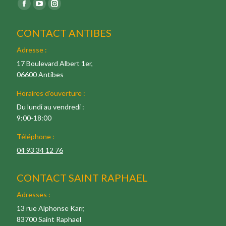
Trouvez nous sur :
Facebook
YouTube
Instagram
pages
pages
pages
CONTACT ANTIBES
s'ouvre
s'ouvre
s'ouvre
dans
dans
dans
Adresse :
une
une
une
17 Boulevard Albert 1er,
06600 Antibes
nouvelle
nouvelle
nouvelle
fenêtre
fenêtre
fenêtre
Horaires d'ouverture :
Du lundi au vendredi :
9:00-18:00
Téléphone :
04 93 34 12 76
CONTACT SAINT RAPHAEL
Adresses :
13 rue Alphonse Karr,
83700 Saint Raphael