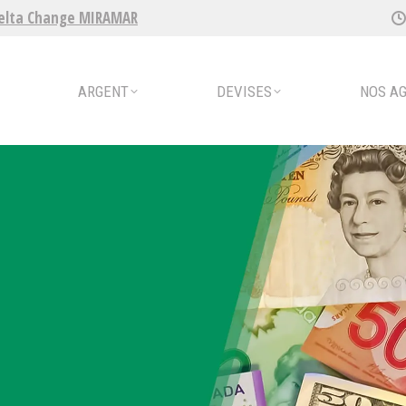
elta Change MIRAMAR
ENT
DEVISES
NOS AGENCES
ARGENT
DEVISES
NOS A