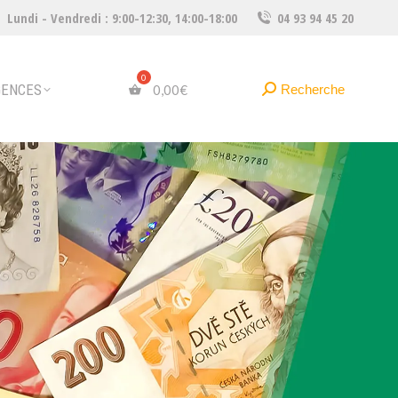
Lundi - Vendredi : 9:00-12:30, 14:00-18:00
04 93 94 45 20
Recherche
Recherche
0,00
€
:
GENCES
Recherche
Recherche
0,00
€
: