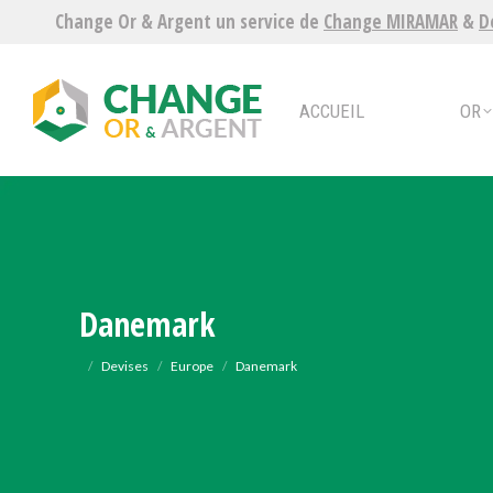
Change Or & Argent un service de
Change MIRAMAR
&
D
ACCUEIL
OR
ARG
ACCUEIL
OR
Danemark
Vous êtes ici :
Devises
Europe
Danemark