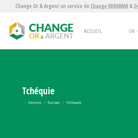
Change Or & Argent un service de
Change MIRAMAR
&
D
ACCUEIL
OR
ARG
ACCUEIL
OR
Tchéquie
Vous êtes ici :
Devises
Europe
Tchéquie