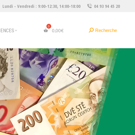
Lundi - Vendredi : 9:00-12:30, 14:00-18:00
04 93 94 45 20
Recherche
Recherche
0,00
€
:
GENCES
Recherche
Recherche
0,00
€
: