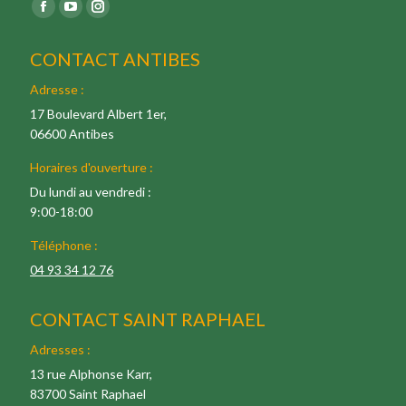
Trouvez nous sur :
Facebook
YouTube
Instagram
pages
pages
pages
CONTACT ANTIBES
s'ouvre
s'ouvre
s'ouvre
dans
dans
dans
Adresse :
une
une
une
17 Boulevard Albert 1er,
06600 Antibes
nouvelle
nouvelle
nouvelle
fenêtre
fenêtre
fenêtre
Horaires d'ouverture :
Du lundi au vendredi :
9:00-18:00
Téléphone :
04 93 34 12 76
CONTACT SAINT RAPHAEL
Adresses :
13 rue Alphonse Karr,
83700 Saint Raphael