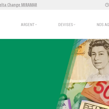
elta Change MIRAMAR
ENT
DEVISES
NOS AGENCES
ARGENT
DEVISES
NOS A